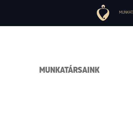
1037 Budapest, Montevideo utca, 7. +36 30 754 84 27, +36 30 497 
Pszichoszomatikus Ambulancia
MUNKAT
MUNKATÁRSAINK