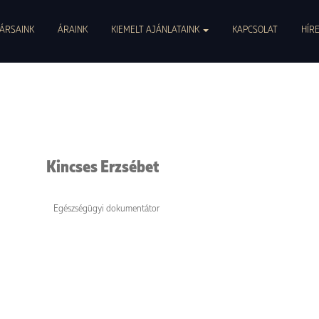
0047. info@pszichoszamoca.hu. pszichoszamoca.hu. © 2017 Pszichoszamóca.
ÁRSAINK
ÁRAINK
KIEMELT AJÁNLATAINK
KAPCSOLAT
HÍR
Kincses Erzsébet
Egészségügyi dokumentátor