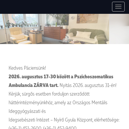
1037 Budapest, Montevideo utca, 7. +36 30 754 84 27, +36 30 497 0047.
Pszichoszomatikus Ambulancia
T
info@pszichoszamoca.hu. pszichoszamoca.hu. © 2017 Pszichoszamóca.
o
g
g
l
e
n
a
v
Kedves Páciensünk!
i
g
2026. augusztus 17-30 között a Pszichoszomatikus
a
Ambulancia ZÁRVA tart.
Nyitás 2026. augusztus 31-én!
t
Kérjük, sürgős esetben forduljon szerződött
i
o
háttérintézményünkhöz, amely az Országos Mentális
n
Ideggyógyászati és
Idegsebészeti Intézet – Nyírő Gyula Központ, elérhetősége:
(+36-1) 451-2600
,
(+36-1) 452-9400