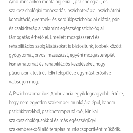
Ambulanciánkon mentálhigiéniai-, pszichológiai-, és
szakpszichológiai tanácsadás, pszichoterápia, pszichiátriai
konzultáció, gyermek- és serdülőpszichológiai ellátás, pár-
és családterápia, valamint egészségpszichológiai
támogatás érhető el. Emellett mozgásszervi és
rehabilitációs szolgáltatásokat is biztosítunk, többek között
gyógytornát, orvosi masszázst, egyéni mozgásterápiát,
kismamatornát és rehabilitációs kezeléseket, hogy
pácienseink testi és lelki felépülése egymást erősítve
valósuljon meg.
A Pszichoszomatikus Ambulancia egyik legnagyobb értéke,
hogy nem egyetlen szakember munkájára épül, hanem
pszichiáterekből, pszichoterapeutákból, klinikai
szakpszichológusokból és más egészségügyi
szakemberekből álló terápiás munkacsoportként működik.