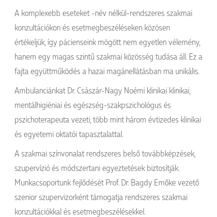
A komplexebb eseteket -név nélkül-rendszeres szakmai
konzultációkon és esetmegbeszéléseken közösen
értékeljük, így pácienseink mögött nem egyetlen vélemény,
hanem egy magas szintű szakmai közösség tudása áll. Ez a
fajta együttműködés a hazai magánellátásban ma unikális.
Ambulanciánkat Dr. Császár-Nagy Noémi klinikai klinikai,
mentálhigiéniai és egészség-szakpszichológus és
pszichoterapeuta vezeti, több mint három évtizedes klinikai
és egyetemi oktatói tapasztalattal.
A szakmai színvonalat rendszeres belső továbbképzések,
szupervízió és módszertani egyeztetések biztosítják.
Munkacsoportunk fejlődését Prof. Dr. Bagdy Emőke vezető
szenior szupervizorként támogatja rendszeres szakmai
konzultációkkal és esetmegbeszélésekkel.