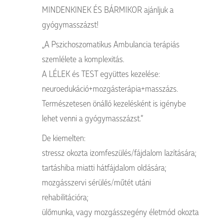
MINDENKINEK ÉS BÁRMIKOR ajánljuk a
gyógymasszázst!
„A Pszichoszomatikus Ambulancia terápiás
szemlélete a komplexitás.
A LÉLEK és TEST együttes kezelése:
neuroedukáció+mozgásterápia+masszázs.
Természetesen önálló kezelésként is igénybe
lehet venni a gyógymasszázst.”
De kiemelten:
stressz okozta izomfeszülés/fájdalom lazítására;
tartáshiba miatti hátfájdalom oldására;
mozgásszervi sérülés/műtét utáni
rehabilitációra;
ülőmunka, vagy mozgásszegény életmód okozta