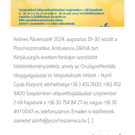
Kedves Páciensünk! 2024. augusztus 19-30. között a
Pszichoszomatikus Ambulancia ZÁRVA tart.
Kérjük,sürgős esetben forduljon szerződött
háttérintézményünkhöz, amely az OrszágosMentális
Ideggyógyászati és Idegsebészeti Intézet – Nyírő
Gyula Központ, elérhetősége:+36 1 451 2600, +361 452
9400 Szeptemberi időpontfoglalásokat szeptember
2-től fogadunk a +36 30 754 84 27-es vagya +36 30
497 0047-es telefonszámon. Emailen is küldhetnek
üzenetet azinfo@pszichoszamoca.hu […]