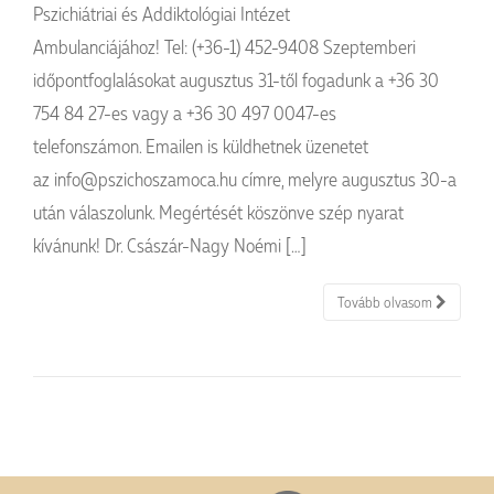
Pszichiátriai és Addiktológiai Intézet
Ambulanciájához! Tel: (+36-1) 452-9408 Szeptemberi
időpontfoglalásokat augusztus 31-től fogadunk a +36 30
754 84 27-es vagy a +36 30 497 0047-es
telefonszámon. Emailen is küldhetnek üzenetet
az info@pszichoszamoca.hu címre, melyre augusztus 30-a
után válaszolunk. Megértését köszönve szép nyarat
kívánunk! Dr. Császár-Nagy Noémi […]
Tovább olvasom