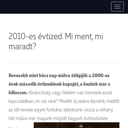
1037 Budapest, Montevideo utca, 7. +36 30 754 84 27, +36 30 497 0047.
Pszichoszomatikus Ambulancia
T
info@pszichoszamoca.hu. pszichoszamoca.hu. © 2017 Pszichoszamóca.
o
g
g
2010-es évtized. Mi ment, mi
l
e
maradt?
n
a
v
i
g
Kevesebb mint húsz nap múlva átlépjük a 2000-es
a
évek második évtizedének kapuját, a kezünk már a
t
kilincsen.
Kíváncsiság vagy félelem van bennünk azzal
i
o
kapcsolatban, mi vár ránk? Mielőtt új utakra lépnénk, mielőtt
n
az idő kereke egyet fordulna, tekintsünk vissza a néhány
hét múlva már magunk mögött hagyott
évtizedünkre.