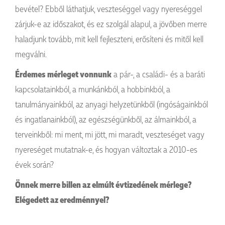
bevétel? Ebből láthatjuk, veszteséggel vagy nyereséggel
zárjuk-e az időszakot, és ez szolgál alapul, a jövőben merre
haladjunk tovább, mit kell fejleszteni, erősíteni és mitől kell
megválni.
Érdemes mérleget vonnunk
a pár-, a családi- és a baráti
kapcsolatainkból, a munkánkból, a hobbinkból, a
tanulmányainkból, az anyagi helyzetünkből (ingóságainkból
és ingatlanainkból), az egészségünkből, az álmainkból, a
terveinkből: mi ment, mi jött, mi maradt, veszteséget vagy
nyereséget mutatnak-e, és hogyan változtak a 2010-es
évek során?
Önnek merre billen az elmúlt évtizedének mérlege?
Elégedett az eredménnyel?