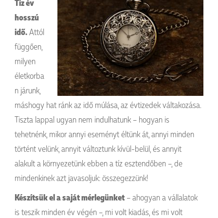
Tíz év
hosszú
idő.
Attól
függően,
milyen
életkorba
n járunk,
máshogy hat ránk az idő múlása, az évtizedek váltakozása.
Tiszta lappal ugyan nem indulhatunk – hogyan is
tehetnénk, mikor annyi eseményt éltünk át, annyi minden
történt velünk, annyit változtunk kívül-belül, és annyit
alakult a környezetünk ebben a tíz esztendőben –, de
mindenkinek azt javasoljuk: összegezzünk!
Készítsük el a saját mérlegünket
– ahogyan a vállalatok
is teszik minden év végén –, mi volt kiadás, és mi volt