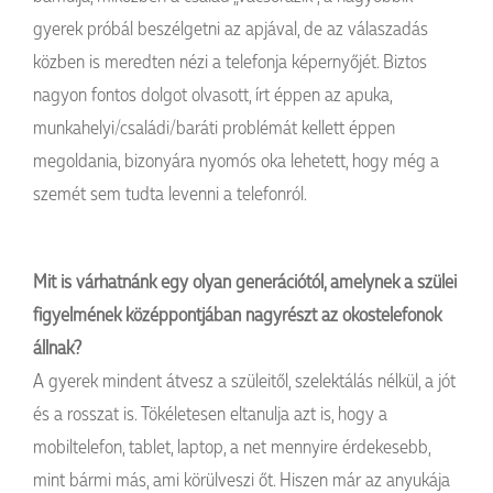
gyerek próbál beszélgetni az apjával, de az válaszadás
közben is meredten nézi a telefonja képernyőjét. Biztos
nagyon fontos dolgot olvasott, írt éppen az apuka,
munkahelyi/családi/baráti problémát kellett éppen
megoldania, bizonyára nyomós oka lehetett, hogy még a
szemét sem tudta levenni a telefonról.
Mit is várhatnánk egy olyan generációtól, amelynek a szülei
figyelmének középpontjában nagyrészt az okostelefonok
állnak?
A gyerek mindent átvesz a szüleitől, szelektálás nélkül, a jót
és a rosszat is. Tökéletesen eltanulja azt is, hogy a
mobiltelefon, tablet, laptop, a net mennyire érdekesebb,
mint bármi más, ami körülveszi őt. Hiszen már az anyukája