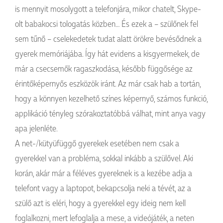
is mennyit mosolygott a telefonjára, mikor chatelt, Skype-
olt babakocsi tologatás közben… És ezek a – szülőnek fel
sem tűnő – cselekedetek tudat alatt örökre bevésődnek a
gyerek memóriájába. Így hát evidens a kisgyermekek, de
már a csecsemők ragaszkodása, később függősége az
érintőképernyős eszközök iránt. Az már csak hab a tortán,
hogy a könnyen kezelhető színes képernyő, számos funkció,
applikáció tényleg szórakoztatóbbá válhat, mint anya vagy
apa jelenléte.
A net-/kütyüfüggő gyerekek esetében nem csak a
gyerekkel van a probléma, sokkal inkább a szülővel. Aki
korán, akár már a féléves gyereknek is a kezébe adja a
telefont vagy a laptopot, bekapcsolja neki a tévét, az a
szülő azt is eléri, hogy a gyerekkel egy ideig nem kell
foglalkozni, mert lefoglalja a mese, a videójáték, a neten