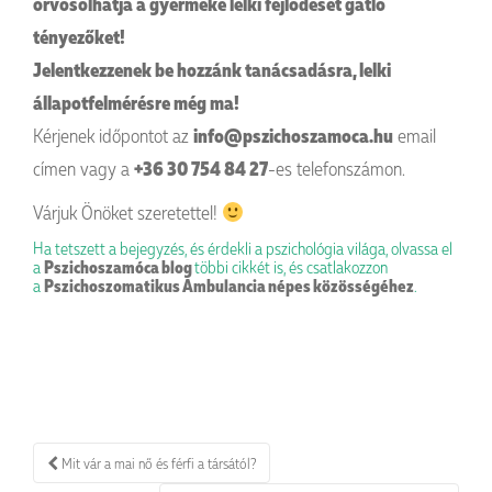
orvosolhatja a gyermeke lelki fejlődését gátló
tényezőket!
Jelentkezzenek be hozzánk tanácsadásra, lelki
állapotfelmérésre még ma!
Kérjenek időpontot az
info@pszichoszamoca.hu
email
címen vagy a
+36 30 754 84 27
-es telefonszámon.
Várjuk Önöket szeretettel!
Ha tetszett a bejegyzés, és érdekli a pszichológia világa, olvassa el
a
Pszichoszamóca blog
többi cikkét is, és csatlakozzon
a
Pszichoszomatikus Ambulancia népes közösségéhez
.
Bejegyzés
Mit vár a mai nő és férfi a társától?
navigáció