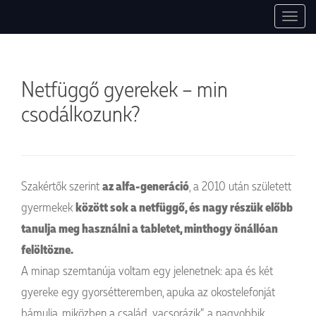
1037 Budapest, Montevideo utca, 7. +36 30 754 84 27, +36 30 497 0047.
Pszichoszomatikus Ambulancia
T
info@pszichoszamoca.hu. pszichoszamoca.hu. © 2017 Pszichoszamóca.
o
g
g
Netfüggő gyerekek – min
l
e
csodálkozunk?
n
a
v
i
g
Szakértők szerint
az alfa-generáció
, a 2010 után született
a
gyermekek
között sok a netfüggő, és nagy részük előbb
t
tanulja meg használni a tabletet, minthogy önállóan
i
o
felöltözne.
n
A minap szemtanúja voltam egy jelenetnek: apa és két
gyereke egy gyorsétteremben, apuka az okostelefonját
bámulja, miközben a család „vacsorázik”, a nagyobbik