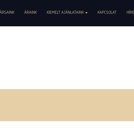
0047. info@pszichoszamoca.hu. pszichoszamoca.hu. © 2017 Pszichoszamóca.
ÁRSAINK
ÁRAINK
KIEMELT AJÁNLATAINK
KAPCSOLAT
HÍR