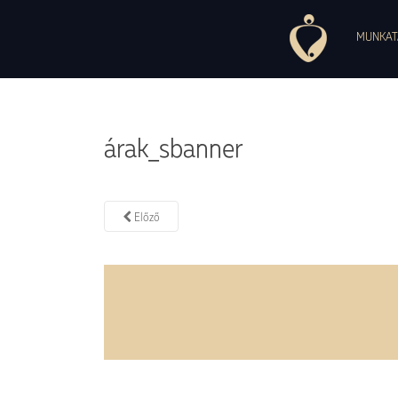
1037 Budapest, Montevideo utca, 7. +36 30 754 84 27, +36 30 497 
Pszichoszomatikus Ambulancia
MUNKAT
árak_sbanner
Előző