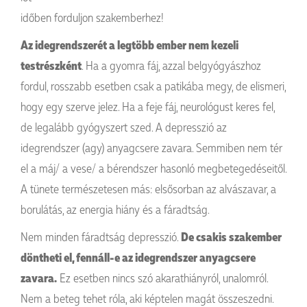
időben forduljon szakemberhez!
Az idegrendszerét a legtöbb ember nem kezeli
testrészként
. Ha a gyomra fáj, azzal belgyógyászhoz
fordul, rosszabb esetben csak a patikába megy, de elismeri,
hogy egy szerve jelez. Ha a feje fáj, neurológust keres fel,
de legalább gyógyszert szed. A depresszió az
idegrendszer (agy) anyagcsere zavara. Semmiben nem tér
el a máj/ a vese/ a bérendszer hasonló megbetegedéseitől.
A tünete természetesen más: elsősorban az alvászavar, a
borulátás, az energia hiány és a fáradtság.
Nem minden fáradtság depresszió.
De csakis szakember
döntheti el, fennáll-e az idegrendszer anyagcsere
zavara.
Ez esetben nincs szó akarathiányról, unalomról.
Nem a beteg tehet róla, aki képtelen magát összeszedni.