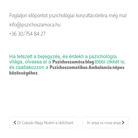
Foglaljon időpontot pszichológiai konzultációinkra még ma!
info@pszichoszamoca.hu
+36 30/754 84 27
Ha tetszett a bejegyzés, és érdekli a pszichológia
világa, olvassa el a
többi cikkét is,
Pszichoszamóca blog
és csatlakozzon a
Pszichoszomatikus Ambulancia népes
.
közösségéhez
Bejegyzés
Dr. Császár-Nagy Noémi a rádióban!
Jó anya vs. rossz anya
navigáció