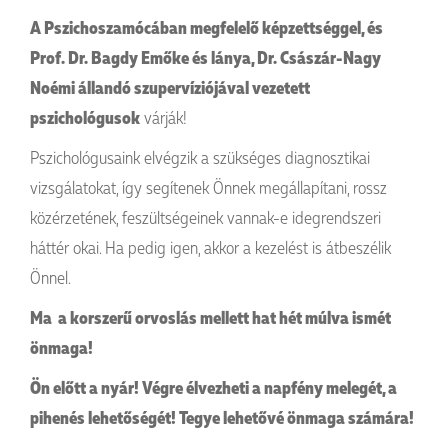
A Pszichoszamócában megfelelő képzettséggel, és
Prof. Dr. Bagdy Emőke és lánya, Dr. Császár-Nagy
Noémi állandó szupervíziójával vezetett
pszichológusok
várják!
Pszichológusaink elvégzik a szükséges diagnosztikai
vizsgálatokat, így segítenek Önnek megállapítani, rossz
közérzetének, feszültségeinek vannak-e idegrendszeri
háttér okai. Ha pedig igen, akkor a kezelést is átbeszélik
Önnel.
Ma a korszerű orvoslás mellett hat hét múlva ismét
önmaga!
Ön előtt a nyár! Végre élvezheti a napfény melegét, a
pihenés lehetőségét! Tegye lehetővé önmaga számára!