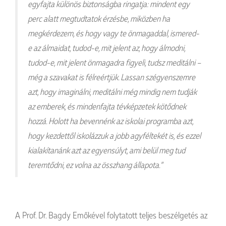
egyfajta különös biztonságba ringatja: mindent egy
perc alatt megtudtatok érzésbe, miközben ha
megkérdezem, és hogy vagy te önmagaddal, ismered-
e az álmaidat, tudod-e, mit jelent az, hogy álmodni,
tudod-e, mit jelent önmagadra figyeli, tudsz meditálni –
még a szavakat is félreértjük. Lassan szégyenszemre
azt, hogy imaginálni, meditálni még mindig nem tudják
az emberek, és mindenfajta tévképzetek kötődnek
hozzá. Holott ha bevennénk az iskolai programba azt,
hogy kezdettől iskolázzuk a jobb agyféltekét is, és ezzel
kialakítanánk azt az egyensúlyt, ami belül meg tud
teremtődni, ez volna az összhang állapota.”
A Prof. Dr. Bagdy Emőkével folytatott teljes beszélgetés az