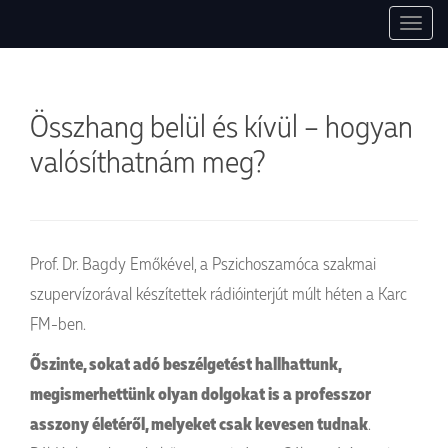
1037 Budapest, Montevideo utca, 7. +36 30 754 84 27, +36 30 497 0047.
Pszichoszomatikus Ambulancia
T
info@pszichoszamoca.hu. pszichoszamoca.hu. © 2017 Pszichoszamóca.
o
g
g
Összhang belül és kívül – hogyan
l
e
valósíthatnám meg?
n
a
v
i
g
Prof. Dr. Bagdy Emőkével, a Pszichoszamóca szakmai
a
szupervízorával készítettek rádióinterjút múlt héten a Karc
t
FM-ben.
i
o
Őszinte, sokat adó beszélgetést hallhattunk,
n
megismerhettünk olyan dolgokat is a professzor
asszony életéről, melyeket csak kevesen tudnak
.