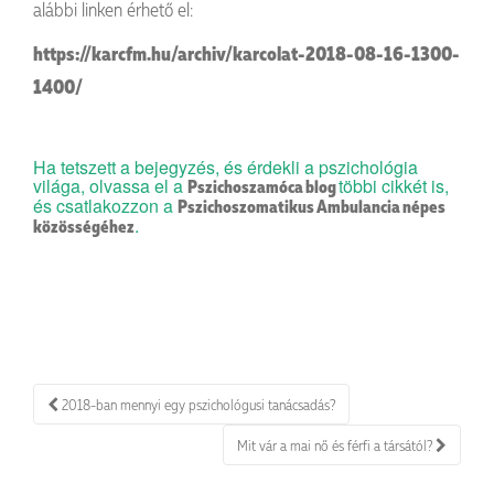
alábbi linken érhető el:
https://karcfm.hu/archiv/karcolat-2018-08-16-1300-
1400/
Ha tetszett a bejegyzés, és érdekli a pszichológia
világa, olvassa el a
többi cikkét is,
Pszichoszamóca blog
és csatlakozzon a
Pszichoszomatikus Ambulancia népes
.
közösségéhez
Bejegyzés
2018-ban mennyi egy pszichológusi tanácsadás?
navigáció
Mit vár a mai nő és férfi a társától?