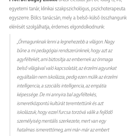
egyetemi tanár, klinikai szakpszichológus, pszichoterapeuta
egyszerre. Bölcs tanácsán, mely a belső-külső összhangunk
elérését szolgálhatja, érdemes elgondolkodnunk:
„Önmagunknak lenni a legnehezebb a világon. Nagy
bűne a mi pedagógiai rendszerünknek, hogy azt az
agyféltekét, ami biztosítja az embernek az önmaga
belső világával való kapcsolatát, az érzelmi agyunkat
egyáltalán nem iskolázza, pedig ezen múlik az érzelmi
intelligencia, a szociális intelligencia, az empátia
képessége. De mi annyira bal agyféltekés,
ismeretközpontú kultúrát teremtettünk és azt
iskolázzuk, hogy ezzel furcsa torzóvá válik a fejlődő
személyiség mentális szerkezete, mert van egy
hatalmas ismerettömeg, ami már-már az embert