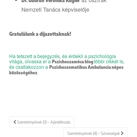
Dr. Gudrun Veronika Kugler
Nemzeti Tanács képviselője
Gratulálunk a díjazottaknak!
Ha tetszett a bejegyzés, és érdekli a pszichológia
világa, olvassa el a
többi cikkét is,
Pszichoszamóca blog
és csatlakozzon a
Pszichoszomatikus Ambulancia népes
.
közösségéhez
Bejegyzés
Szeretetnyelvek (3) – Ajándékozás
navigáció
Szeretetnyelvek (4) – Szívességek