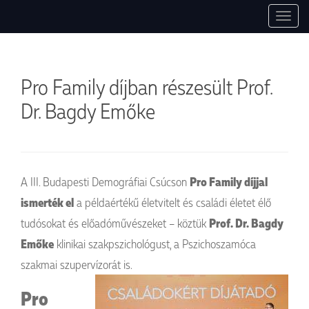
1037 Budapest, Montevideo utca, 7. +36 30 754 84 27, +36 30 497 0047.
Pszichoszomatikus Ambulancia
T
info@pszichoszamoca.hu. pszichoszamoca.hu. © 2017 Pszichoszamóca.
o
g
g
Pro Family díjban részesült Prof.
l
e
Dr. Bagdy Emőke
n
a
v
i
g
A III. Budapesti Demográfiai Csúcson
Pro Family díjjal
a
ismerték el
a példaértékű életvitelt és családi életet élő
t
tudósokat és előadóművészeket – köztük
Prof. Dr. Bagdy
i
o
Emőke
klinikai szakpszichológust, a Pszichoszamóca
n
szakmai szupervízorát is.
Pro