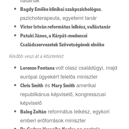
fiatalnak
,
Bagdy Emőke klinikai szakpszichológus
pszichoterapeuta, egyetemi tanár
Victor István református lelkész, vallástanár
Pataki János, a Kárpát-medencei
Családszervezetek Szövetségének elnöke
Később veszi át a kitüntetést:
volt olasz családügyi, majd
Lorenzo Fontana
európai ügyekért felelős miniszter
és
amerikai
Chris Smith
Mary Smith
republikánus képviselő, kongresszusi
képviselő
református lelkész, egykori
Balog Zoltán
emberi erőforrások miniszter
az osztrák