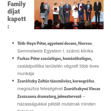
Family
díjat
kapott
:
,
Tóth-Heyn Péter, egyetemi docens, főorvos
Semmelweis Egyetem I. számú klinika
Farkas Péter szociológus, humánökológus,
családpolitika területén végzett több éves
munkája
,
Zsuráfszky Zoltán táncművész, koreográfus
megosztva feleségével
Zsuráfszkyné Vincze
–
Zsuzsanna dramaturg, jelmeztervező
házasságukkal példát mutatnak minden