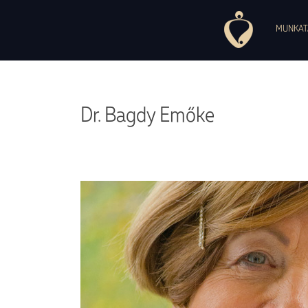
1037 Budapest, Montevideo utca, 7. +36 30 754 84 27, +36 30 497 
Pszichoszomatikus Ambulancia
MUNKAT
Dr. Bagdy Emőke