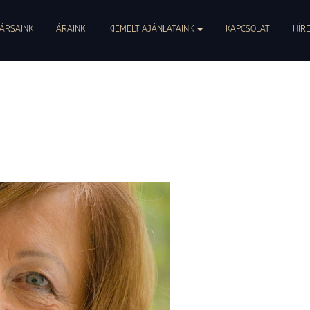
0047. info@pszichoszamoca.hu. pszichoszamoca.hu. © 2017 Pszichoszamóca.
ÁRSAINK
ÁRAINK
KIEMELT AJÁNLATAINK
KAPCSOLAT
HÍR