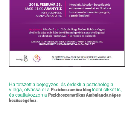
Ha tetszett a bejegyzés, és érdekli a pszichológia
világa, olvassa el a
többi cikkét is,
Pszichoszamóca blog
és csatlakozzon a
Pszichoszomatikus Ambulancia népes
.
közösségéhez