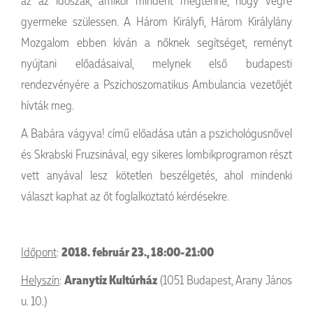
az az időszak, amikor mindent megtenne, hogy végre
gyermeke szülessen. A Három Királyfi, Három Királylány
Mozgalom ebben kíván a nőknek segítséget, reményt
nyújtani előadásaival, melynek első budapesti
rendezvényére a Pszichoszomatikus Ambulancia vezetőjét
hívták meg.
A Babára vágyva! című előadása után a pszichológusnővel
és Skrabski Fruzsinával, egy sikeres lombikprogramon részt
vett anyával lesz kötetlen beszélgetés, ahol mindenki
választ kaphat az őt foglalkoztató kérdésekre.
Időpont
:
2018. február 23., 18:00-21:00
Helyszín
:
Aranytíz Kultúrház
(1051 Budapest, Arany János
u. 10.)