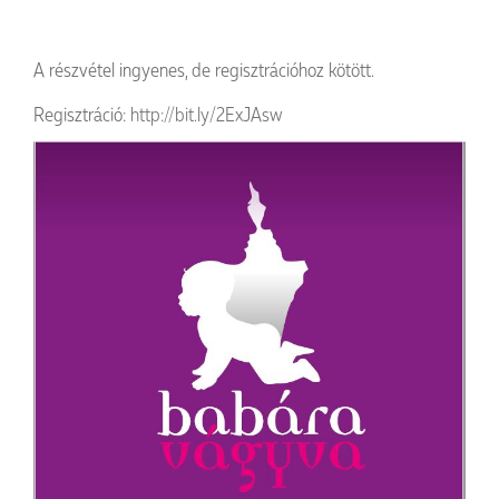
A részvétel ingyenes, de regisztrációhoz kötött.
Regisztráció:
http://bit.ly/2ExJAsw