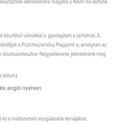
jékoztatóink ellenőrzésére magától a NAIH-tól kértünk
 készítésű videókkal is gazdagítani a tartalmat. A
elindítjuk a Pszichoszamóca Magazint is, amelyben az
an összeszerkesztve. Negyedévente jelentetnénk meg
 a dátum):
és angol nyelven
a) és a módszertani vizsgálataink témájában.