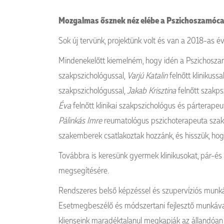
Mozgalmas ősznek néz elébe a Pszichoszamóca.
Sok új tervünk, projektünk volt és van a 2018-as év
Mindenekelőtt kiemelném, hogy idén a Pszichosza
szakpszichológussal,
Varjú Katalin
felnőtt klinikussa
szakpszichológussal,
Jakab Krisztina
felnőtt szakpsz
Éva
felnőtt klinikai szakpszichológus és párterapeuta
Pálinkás Imre
reumatológus pszichoterapeuta szakor
szakemberek csatlakoztak hozzánk, és hisszük, hog
Továbbra is keresünk gyermek klinikusokat, pár-é
megsegítésére.
Rendszeres belső képzéssel és szupervíziós munká
Esetmegbeszélő és módszertani fejlesztő munkával
klienseink maradéktalanul megkapják az állandóan