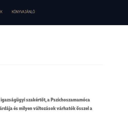
EK
KÖNYVAJÁNLÓ
és igazságügyi szakértőt, a Pszichoszamamóca
gárdája és milyen változások várhatók ősszel a