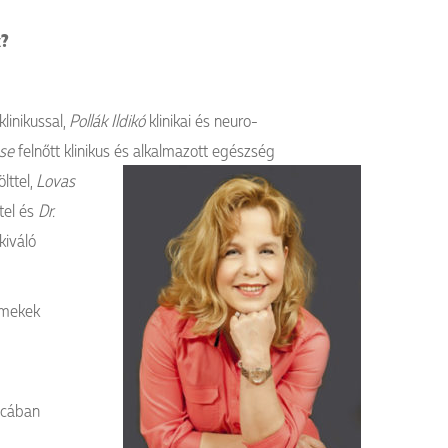
k?
linikussal,
Pollák Ildikó
klinikai és neuro-
se
felnőtt klinikus és alkalmazott egészség
lttel,
Lovas
tel és
Dr.
kiváló
rmekek
ócában