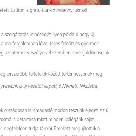
tett. Ezúton is gratulálunk mindannyijuknak!
 a szolgáltatás minőségét. Ilyen például, hogy új
k a ma forgalomban lévő teljes felnőtt és gyermek
ég az internet veszélyeivel szemben is védjük klienseink
 legkorszerűbb feltételek között történhessenek meg.
itelünk is új vezetőt kapott, ő Németh Nikoletta
.
inek országosan is kimagasló módon teszünk eleget. Az új
aximális betartása miatt minden kollégánk saját,
 megfelelően tudja tárolni. Emellett megújítottuk a