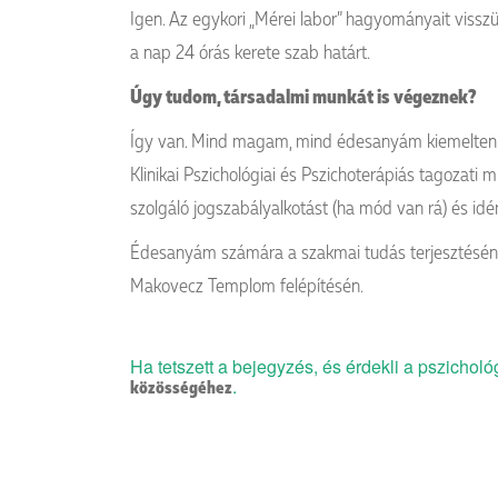
Igen. Az egykori „Mérei labor” hagyományait visszü
a nap 24 órás kerete szab határt.
Úgy tudom, társadalmi munkát is végeznek?
Így van. Mind magam, mind édesanyám kiemelten k
Klinikai Pszichológiai és Pszichoterápiás tagoza
szolgáló jogszabályalkotást (ha mód van rá) és idén 
Édesanyám számára a szakmai tudás terjesztésén túl
Makovecz Templom felépítésén.
Ha tetszett a bejegyzés, és érdekli a pszicholó
.
közösségéhez