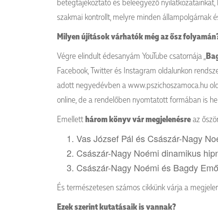
betegtájékoztató és beleegyező nyilatkozatainkat,
szakmai kontrollt, melyre minden állampolgárnak é
Milyen újítások várhatók még az ősz folyamán
Végre elindult édesanyám YouTube csatornája
„
Bag
Facebook, Twitter és Instagram oldalunkon rendsz
adott negyedévben a www.pszichoszamoca.hu oldal
online, de a rendelőben nyomtatott formában is h
Emellett
három könyv vár megjelenésre
az őszön
Vas József Pál és Császár-Nagy No
Császár-Nagy Noémi dinamikus hipn
Császár-Nagy Noémi és Bagdy Emők
És természetesen számos cikkünk várja a megjelenés
Ezek szerint kutatásaik is vannak?