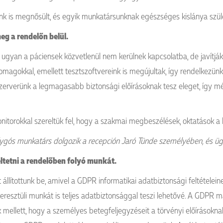
ánk is megnősült, és egyik munkatársunknak egészséges kislánya szüle
eg a rendelőn belül.
l ugyan a páciensek közvetlenül nem kerülnek kapcsolatba, de javítják
omagokkal, emellett tesztszoftvereink is megújultak, így rendelkezün
át szerverünk a legmagasabb biztonsági előírásoknak tesz eleget, így m
onitorokkal szereltük fel, hogy a szakmai megbeszélések, oktatások a
ygós munkatárs dolgozik a recepción Jaró Tünde személyében, és ügyv
eltetni a rendelőben folyó munkát.
t állítottunk be, amivel a GDPR informatikai adatbiztonsági feltétele
eresztüli munkát is teljes adatbiztonsággal teszi lehetővé. A GDPR m
mellett, hogy a személyes betegfeljegyzéseit a törvényi előírásoknak