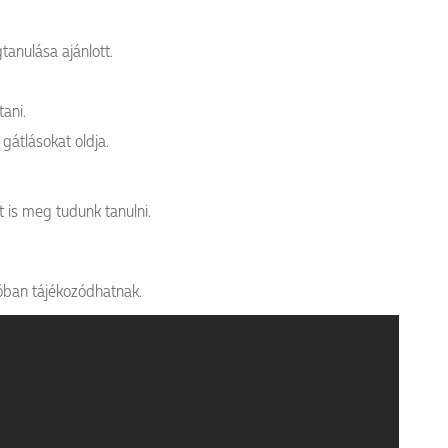
anulása ajánlott.
tani.
gátlásokat oldja.
 is meg tudunk tanulni.
eóban tájékozódhatnak.