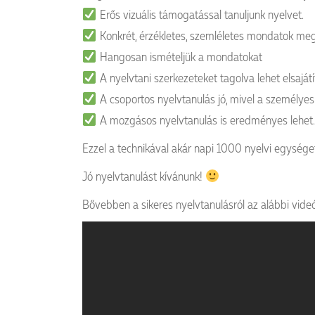
Erős vizuális támogatással tanuljunk nyelvet.
Konkrét, érzékletes, szemléletes mondatok megt
Hangosan ismételjük a mondatokat
A nyelvtani szerkezeteket tagolva lehet elsajátí
A csoportos nyelvtanulás jó, mivel a személyes 
A mozgásos nyelvtanulás is eredményes lehet.
Ezzel a technikával akár napi 1000 nyelvi egységet
Jó nyelvtanulást kívánunk!
Bővebben a sikeres nyelvtanulásról az alábbi vid