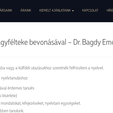
0047. info@pszichoszamoca.hu. pszichoszamoca.hu. © 2017 Pszichoszamóca.
ÁRSAINK
ÁRAINK
KIEMELT AJÁNLATAINK
KAPCSOLAT
HÍR
agyfélteke bevonásával – Dr. Bagdy Emő
ba vagy a külföldi utazásukhoz szeretnék felfrissíteni a nyelvet.
nyelvtanuláshoz:
ával érdemes tanulni.
 kísérlete)
 mondatokat, kifejezéseket, nyelvtani egységeket.
ebben tanulunk.