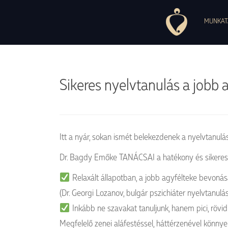
1037 Budapest, Montevideo utca, 7. +36 30 754 84 27, +36 30 497 
Pszichoszomatikus Ambulancia
MUNKAT
Sikeres nyelvtanulás a jobb 
Itt a nyár, sokan ismét belekezdenek a nyelvtanulás
Dr. Bagdy Emőke TANÁCSAI a hatékony és sikeres 
Relaxált állapotban, a jobb agyfélteke bevonás
(Dr. Georgi Lozanov, bulgár pszichiáter nyelvtanulási
Inkább ne szavakat tanuljunk, hanem pici, rövid
Megfelelő zenei aláfestéssel, háttérzenével könny