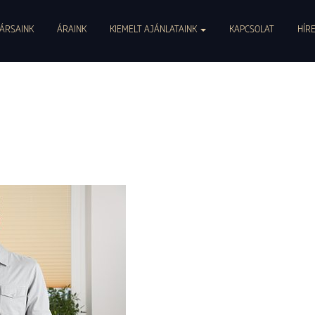
0047. info@pszichoszamoca.hu. pszichoszamoca.hu. © 2017 Pszichoszamóca.
ÁRSAINK
ÁRAINK
KIEMELT AJÁNLATAINK
KAPCSOLAT
HÍR