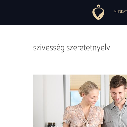
1037 Budapest, Montevideo utca, 7. +36 30 754 84 27, +36 30 497 
Pszichoszomatikus Ambulancia
MUNKAT
szívesség szeretetnyelv